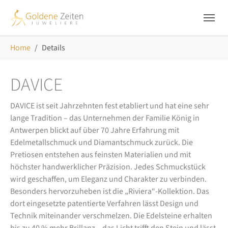
Skip to main navigation
Zum Hauptinhalt springen
Skip to page footer
Sie sind hier:
Home
Details
DAVICE
DAVICE ist seit Jahrzehnten fest etabliert und hat eine sehr
lange Tradition – das Unternehmen der Familie König in
Antwerpen blickt auf über 70 Jahre Erfahrung mit
Edelmetallschmuck und Diamantschmuck zurück. Die
Pretiosen entstehen aus feinsten Materialien und mit
höchster handwerklicher Präzision. Jedes Schmuckstück
wird geschaffen, um Eleganz und Charakter zu verbinden.
Besonders hervorzuheben ist die „Riviera“-Kollektion. Das
dort eingesetzte patentierte Verfahren lässt Design und
Technik miteinander verschmelzen. Die Edelsteine erhalten
bis zu 40 % mehr Brillanz – das Licht trifft den Stein und lässt