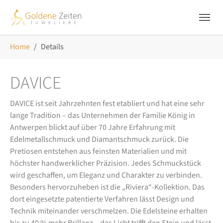
Skip to main navigation
Zum Hauptinhalt springen
Skip to page footer
Sie sind hier:
Home
Details
DAVICE
DAVICE ist seit Jahrzehnten fest etabliert und hat eine sehr
lange Tradition – das Unternehmen der Familie König in
Antwerpen blickt auf über 70 Jahre Erfahrung mit
Edelmetallschmuck und Diamantschmuck zurück. Die
Pretiosen entstehen aus feinsten Materialien und mit
höchster handwerklicher Präzision. Jedes Schmuckstück
wird geschaffen, um Eleganz und Charakter zu verbinden.
Besonders hervorzuheben ist die „Riviera“-Kollektion. Das
dort eingesetzte patentierte Verfahren lässt Design und
Technik miteinander verschmelzen. Die Edelsteine erhalten
bis zu 40 % mehr Brillanz – das Licht trifft den Stein und lässt