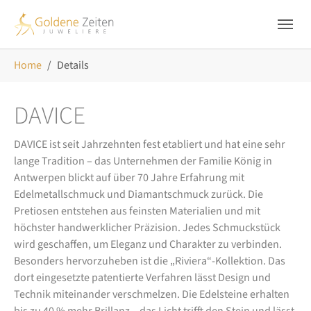
Skip to main navigation
Zum Hauptinhalt springen
Skip to page footer
Sie sind hier:
Home
Details
DAVICE
DAVICE ist seit Jahrzehnten fest etabliert und hat eine sehr
lange Tradition – das Unternehmen der Familie König in
Antwerpen blickt auf über 70 Jahre Erfahrung mit
Edelmetallschmuck und Diamantschmuck zurück. Die
Pretiosen entstehen aus feinsten Materialien und mit
höchster handwerklicher Präzision. Jedes Schmuckstück
wird geschaffen, um Eleganz und Charakter zu verbinden.
Besonders hervorzuheben ist die „Riviera“-Kollektion. Das
dort eingesetzte patentierte Verfahren lässt Design und
Technik miteinander verschmelzen. Die Edelsteine erhalten
bis zu 40 % mehr Brillanz – das Licht trifft den Stein und lässt