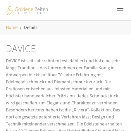
Skip to main navigation
Zum Hauptinhalt springen
Skip to page footer
Sie sind hier:
Home
Details
DAVICE
DAVICE ist seit Jahrzehnten fest etabliert und hat eine sehr
lange Tradition – das Unternehmen der Familie König in
Antwerpen blickt auf über 70 Jahre Erfahrung mit
Edelmetallschmuck und Diamantschmuck zurück. Die
Pretiosen entstehen aus feinsten Materialien und mit
höchster handwerklicher Präzision. Jedes Schmuckstück
wird geschaffen, um Eleganz und Charakter zu verbinden.
Besonders hervorzuheben ist die „Riviera“-Kollektion. Das
dort eingesetzte patentierte Verfahren lässt Design und
Technik miteinander verschmelzen. Die Edelsteine erhalten
bis zu 40 % mehr Brillanz – das Licht trifft den Stein und lässt