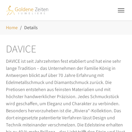
Skip to main navigation
Zum Hauptinhalt springen
Skip to page footer
Sie sind hier:
Home
Details
DAVICE
DAVICE ist seit Jahrzehnten fest etabliert und hat eine sehr
lange Tradition – das Unternehmen der Familie König in
Antwerpen blickt auf über 70 Jahre Erfahrung mit
Edelmetallschmuck und Diamantschmuck zurück. Die
Pretiosen entstehen aus feinsten Materialien und mit
höchster handwerklicher Präzision. Jedes Schmuckstück
wird geschaffen, um Eleganz und Charakter zu verbinden.
Besonders hervorzuheben ist die „Riviera“-Kollektion. Das
dort eingesetzte patentierte Verfahren lässt Design und
Technik miteinander verschmelzen. Die Edelsteine erhalten
bis zu 40 % mehr Brillanz – das Licht trifft den Stein und lässt