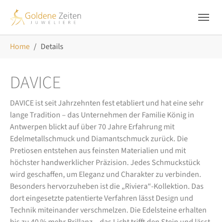
Skip to main navigation
Zum Hauptinhalt springen
Skip to page footer
Sie sind hier:
Home
Details
DAVICE
DAVICE ist seit Jahrzehnten fest etabliert und hat eine sehr
lange Tradition – das Unternehmen der Familie König in
Antwerpen blickt auf über 70 Jahre Erfahrung mit
Edelmetallschmuck und Diamantschmuck zurück. Die
Pretiosen entstehen aus feinsten Materialien und mit
höchster handwerklicher Präzision. Jedes Schmuckstück
wird geschaffen, um Eleganz und Charakter zu verbinden.
Besonders hervorzuheben ist die „Riviera“-Kollektion. Das
dort eingesetzte patentierte Verfahren lässt Design und
Technik miteinander verschmelzen. Die Edelsteine erhalten
bis zu 40 % mehr Brillanz – das Licht trifft den Stein und lässt