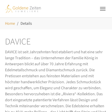
Skip to main navigation
Zum Hauptinhalt springen
Skip to page footer
Sie sind hier:
Home
Details
DAVICE
DAVICE ist seit Jahrzehnten fest etabliert und hat eine sehr
lange Tradition – das Unternehmen der Familie König in
Antwerpen blickt auf über 70 Jahre Erfahrung mit
Edelmetallschmuck und Diamantschmuck zurück. Die
Pretiosen entstehen aus feinsten Materialien und mit
höchster handwerklicher Präzision. Jedes Schmuckstück
wird geschaffen, um Eleganz und Charakter zu verbinden.
Besonders hervorzuheben ist die „Riviera“-Kollektion. Das
dort eingesetzte patentierte Verfahren lässt Design und
Technik miteinander verschmelzen. Die Edelsteine erhalten
bis zu 40 % mehr Brillanz – das Licht trifft den Stein und lässt