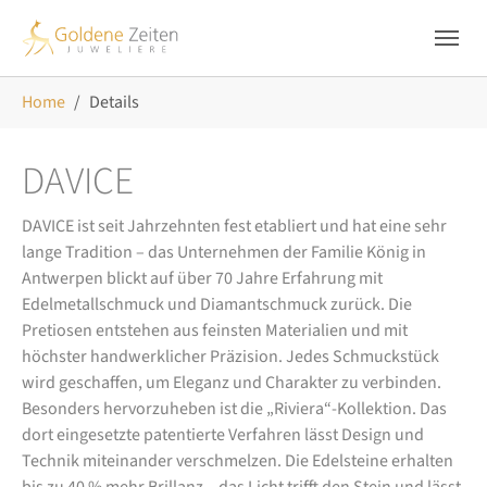
Skip to main navigation
Zum Hauptinhalt springen
Skip to page footer
Sie sind hier:
Home
Details
DAVICE
DAVICE ist seit Jahrzehnten fest etabliert und hat eine sehr
lange Tradition – das Unternehmen der Familie König in
Antwerpen blickt auf über 70 Jahre Erfahrung mit
Edelmetallschmuck und Diamantschmuck zurück. Die
Pretiosen entstehen aus feinsten Materialien und mit
höchster handwerklicher Präzision. Jedes Schmuckstück
wird geschaffen, um Eleganz und Charakter zu verbinden.
Besonders hervorzuheben ist die „Riviera“-Kollektion. Das
dort eingesetzte patentierte Verfahren lässt Design und
Technik miteinander verschmelzen. Die Edelsteine erhalten
bis zu 40 % mehr Brillanz – das Licht trifft den Stein und lässt