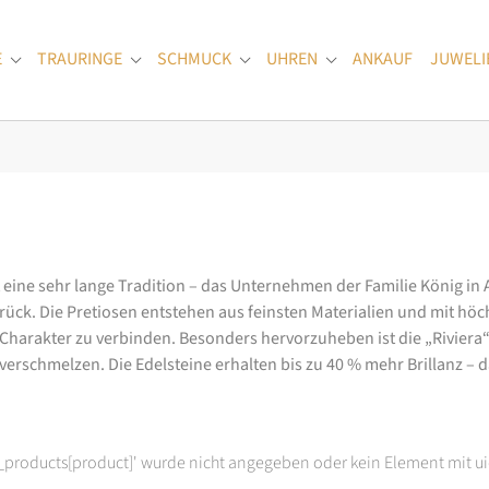
E
TRAURINGE
SCHMUCK
UHREN
ANKAUF
JUWELI
Submenu for "Verlobungsringe"
Submenu for "Trauringe"
Submenu for "Schmuck"
Submenu for "Uhren
at eine sehr lange Tradition – das Unternehmen der Familie König in
k. Die Pretiosen entstehen aus feinsten Materialien und mit höc
arakter zu verbinden. Besonders hervorzuheben ist die „Riviera“-K
rschmelzen. Die Edelsteine erhalten bis zu 40 % mehr Brillanz – das
t_products[product]' wurde nicht angegeben oder kein Element mit ui