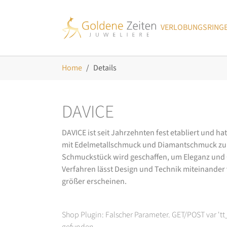
Skip to main navigation
Zum Hauptinhalt springen
Skip to page footer
VERLOBUNGSRING
Sie sind hier:
Home
Details
DAVICE
DAVICE ist seit Jahrzehnten fest etabliert und h
mit Edelmetallschmuck und Diamantschmuck zurüc
Schmuckstück wird geschaffen, um Eleganz und Ch
Verfahren lässt Design und Technik miteinander ve
größer erscheinen.
Shop Plugin: Falscher Parameter. GET/POST var 't
gefunden.