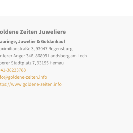
oldene Zeiten Juweliere
rauringe, Juwelier & Goldankauf
aximilianstraße 3, 93047 Regensburg
interer Anger 346, 86899 Landsberg am Lech
berer Stadtplatz 7, 93155 Hemau
941-38223788
nfo@goldene-zeiten.info
ttps://www.goldene-zeiten.info