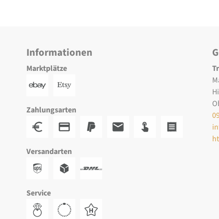
Informationen
G
Marktplätze
T
M
H
O
Zahlungsarten
0
i
h
Versandarten
Service