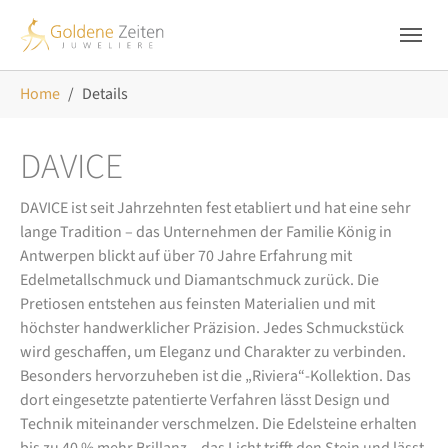
Skip to main navigation
Zum Hauptinhalt springen
Skip to page footer
Sie sind hier:
Home
Details
DAVICE
DAVICE ist seit Jahrzehnten fest etabliert und hat eine sehr
lange Tradition – das Unternehmen der Familie König in
Antwerpen blickt auf über 70 Jahre Erfahrung mit
Edelmetallschmuck und Diamantschmuck zurück. Die
Pretiosen entstehen aus feinsten Materialien und mit
höchster handwerklicher Präzision. Jedes Schmuckstück
wird geschaffen, um Eleganz und Charakter zu verbinden.
Besonders hervorzuheben ist die „Riviera“-Kollektion. Das
dort eingesetzte patentierte Verfahren lässt Design und
Technik miteinander verschmelzen. Die Edelsteine erhalten
bis zu 40 % mehr Brillanz – das Licht trifft den Stein und lässt