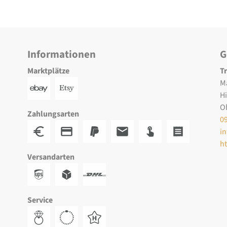
Informationen
G
Marktplätze
T
M
H
O
Zahlungsarten
0
i
h
Versandarten
Service