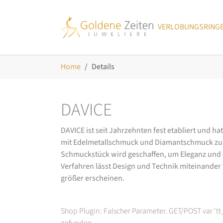
Skip to main navigation
Zum Hauptinhalt springen
Skip to page footer
VERLOBUNGSRING
Sie sind hier:
Home
Details
DAVICE
DAVICE ist seit Jahrzehnten fest etabliert und h
mit Edelmetallschmuck und Diamantschmuck zurüc
Schmuckstück wird geschaffen, um Eleganz und Ch
Verfahren lässt Design und Technik miteinander ve
größer erscheinen.
Shop Plugin: Falscher Parameter. GET/POST var 't
gefunden.