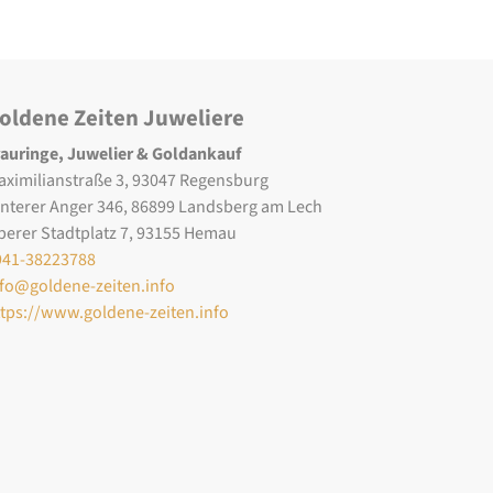
oldene Zeiten Juweliere
rauringe, Juwelier & Goldankauf
aximilianstraße 3, 93047 Regensburg
interer Anger 346, 86899 Landsberg am Lech
berer Stadtplatz 7, 93155 Hemau
941-38223788
nfo@goldene-zeiten.info
ttps://www.goldene-zeiten.info