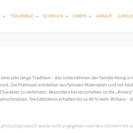
E
TRAURINGE
SCHMUCK
UHREN
ANKAUF
JUWELI
Submenu for "Verlobungsringe"
Submenu for "Trauringe"
Submenu for "Schmuck"
Submenu for "Uhren
at eine sehr lange Tradition – das Unternehmen der Familie König in
k. Die Pretiosen entstehen aus feinsten Materialien und mit höc
arakter zu verbinden. Besonders hervorzuheben ist die „Riviera“-K
rschmelzen. Die Edelsteine erhalten bis zu 40 % mehr Brillanz – das
t_products[product]' wurde nicht angegeben oder kein Element mit ui