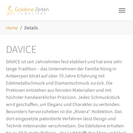
Skip to main navigation
Zum Hauptinhalt springen
Skip to page footer
Sie sind hier:
Home
Details
DAVICE
DAVICE ist seit Jahrzehnten fest etabliert und hat eine sehr
lange Tradition – das Unternehmen der Familie König in
Antwerpen blickt auf über 70 Jahre Erfahrung mit
Edelmetallschmuck und Diamantschmuck zurück. Die
Pretiosen entstehen aus feinsten Materialien und mit
höchster handwerklicher Präzision. Jedes Schmuckstück
wird geschaffen, um Eleganz und Charakter zu verbinden.
Besonders hervorzuheben ist die „Riviera“-Kollektion. Das
dort eingesetzte patentierte Verfahren lässt Design und
Technik miteinander verschmelzen. Die Edelsteine erhalten
bis zu 40 % mehr Brillanz – das Licht trifft den Stein und lässt