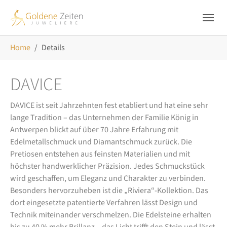
Skip to main navigation
Zum Hauptinhalt springen
Skip to page footer
Sie sind hier:
Home
Details
DAVICE
DAVICE ist seit Jahrzehnten fest etabliert und hat eine sehr
lange Tradition – das Unternehmen der Familie König in
Antwerpen blickt auf über 70 Jahre Erfahrung mit
Edelmetallschmuck und Diamantschmuck zurück. Die
Pretiosen entstehen aus feinsten Materialien und mit
höchster handwerklicher Präzision. Jedes Schmuckstück
wird geschaffen, um Eleganz und Charakter zu verbinden.
Besonders hervorzuheben ist die „Riviera“-Kollektion. Das
dort eingesetzte patentierte Verfahren lässt Design und
Technik miteinander verschmelzen. Die Edelsteine erhalten
bis zu 40 % mehr Brillanz – das Licht trifft den Stein und lässt