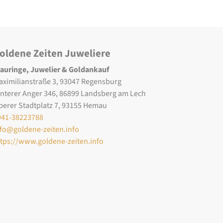
oldene Zeiten Juweliere
rauringe, Juwelier & Goldankauf
aximilianstraße 3, 93047 Regensburg
interer Anger 346, 86899 Landsberg am Lech
berer Stadtplatz 7, 93155 Hemau
941-38223788
nfo@goldene-zeiten.info
ttps://www.goldene-zeiten.info