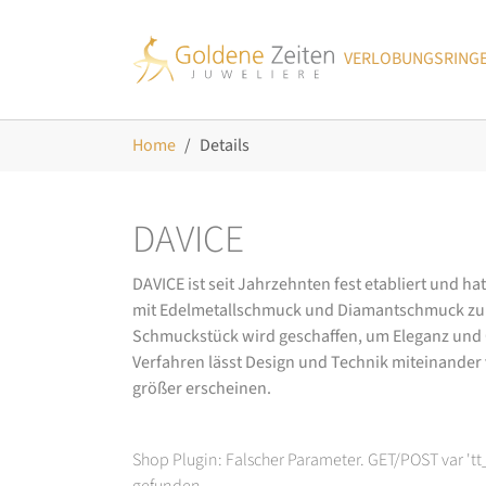
Skip to main navigation
Zum Hauptinhalt springen
Skip to page footer
VERLOBUNGSRING
Sie sind hier:
Home
Details
DAVICE
DAVICE ist seit Jahrzehnten fest etabliert und h
mit Edelmetallschmuck und Diamantschmuck zurüc
Schmuckstück wird geschaffen, um Eleganz und Ch
Verfahren lässt Design und Technik miteinander ve
größer erscheinen.
Shop Plugin: Falscher Parameter. GET/POST var 't
gefunden.