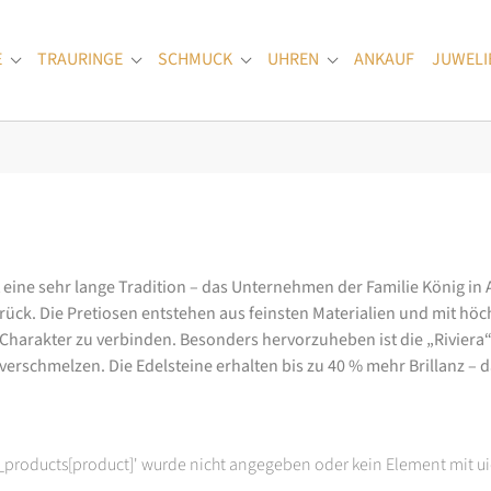
E
TRAURINGE
SCHMUCK
UHREN
ANKAUF
JUWELI
Submenu for "Verlobungsringe"
Submenu for "Trauringe"
Submenu for "Schmuck"
Submenu for "Uhren
at eine sehr lange Tradition – das Unternehmen der Familie König in
k. Die Pretiosen entstehen aus feinsten Materialien und mit höc
arakter zu verbinden. Besonders hervorzuheben ist die „Riviera“-K
rschmelzen. Die Edelsteine erhalten bis zu 40 % mehr Brillanz – das
t_products[product]' wurde nicht angegeben oder kein Element mit ui