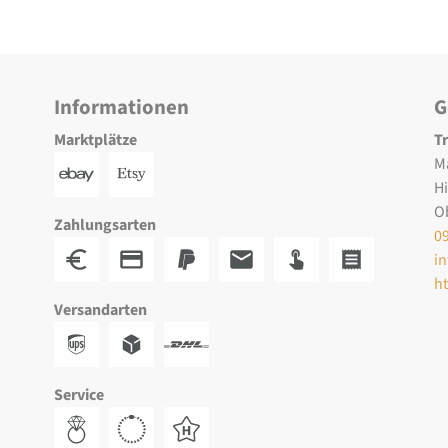
Informationen
G
Marktplätze
T
M
H
O
Zahlungsarten
0
i
h
Versandarten
Service