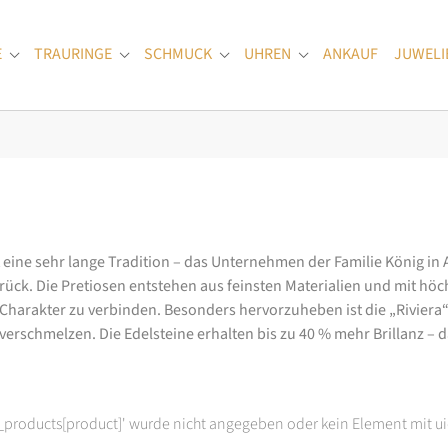
E
TRAURINGE
SCHMUCK
UHREN
ANKAUF
JUWELI
Submenu for "Verlobungsringe"
Submenu for "Trauringe"
Submenu for "Schmuck"
Submenu for "Uhren
at eine sehr lange Tradition – das Unternehmen der Familie König in
k. Die Pretiosen entstehen aus feinsten Materialien und mit höc
arakter zu verbinden. Besonders hervorzuheben ist die „Riviera“-K
rschmelzen. Die Edelsteine erhalten bis zu 40 % mehr Brillanz – das
t_products[product]' wurde nicht angegeben oder kein Element mit ui