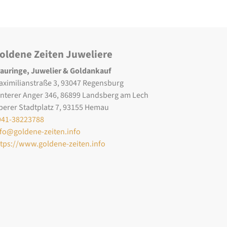
oldene Zeiten Juweliere
rauringe, Juwelier & Goldankauf
aximilianstraße 3, 93047 Regensburg
interer Anger 346, 86899 Landsberg am Lech
berer Stadtplatz 7, 93155 Hemau
941-38223788
nfo@goldene-zeiten.info
ttps://www.goldene-zeiten.info