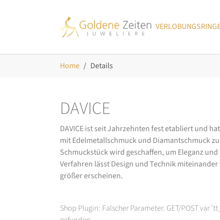
Skip to main navigation
Zum Hauptinhalt springen
Skip to page footer
VERLOBUNGSRING
Sie sind hier:
Home
Details
DAVICE
DAVICE ist seit Jahrzehnten fest etabliert und h
mit Edelmetallschmuck und Diamantschmuck zurüc
Schmuckstück wird geschaffen, um Eleganz und Ch
Verfahren lässt Design und Technik miteinander ve
größer erscheinen.
Shop Plugin: Falscher Parameter. GET/POST var 't
gefunden.