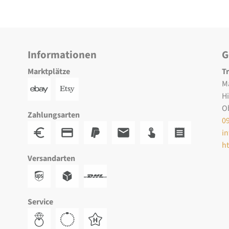
Informationen
G
Marktplätze
T
M
H
O
Zahlungsarten
0
i
h
Versandarten
Service