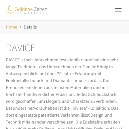
Skip to main navigation
Zum Hauptinhalt springen
Skip to page footer
Sie sind hier:
Home
Details
DAVICE
DAVICE ist seit Jahrzehnten fest etabliert und hat eine sehr
lange Tradition – das Unternehmen der Familie König in
Antwerpen blickt auf über 70 Jahre Erfahrung mit
Edelmetallschmuck und Diamantschmuck zurück. Die
Pretiosen entstehen aus feinsten Materialien und mit
höchster handwerklicher Präzision. Jedes Schmuckstück
wird geschaffen, um Eleganz und Charakter zu verbinden.
Besonders hervorzuheben ist die „Riviera“-Kollektion. Das
dort eingesetzte patentierte Verfahren lässt Design und
Technik miteinander verschmelzen. Die Edelsteine erhalten
bis zu 40 % mehr Brillanz – das Licht trifft den Stein und lässt