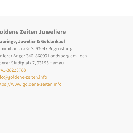
oldene Zeiten Juweliere
rauringe, Juwelier & Goldankauf
aximilianstraße 3, 93047 Regensburg
interer Anger 346, 86899 Landsberg am Lech
berer Stadtplatz 7, 93155 Hemau
941-38223788
nfo@goldene-zeiten.info
ttps://www.goldene-zeiten.info