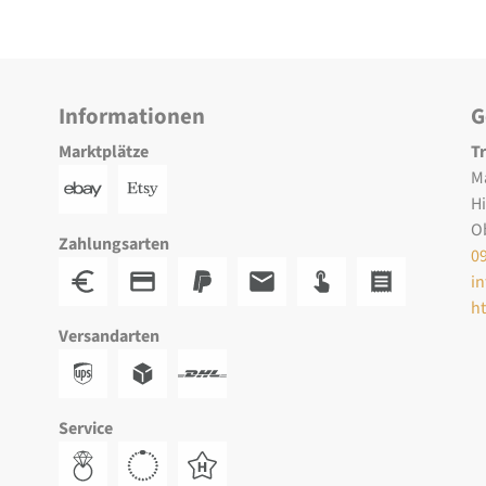
Informationen
G
Marktplätze
T
M
H
O
Zahlungsarten
0
i
h
Versandarten
Service