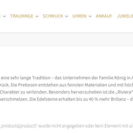
E
TRAURINGE
SCHMUCK
UHREN
ANKAUF
JUWELI
Submenu for "Verlobungsringe"
Submenu for "Trauringe"
Submenu for "Schmuck"
Submenu for "Uhren
at eine sehr lange Tradition – das Unternehmen der Familie König in
k. Die Pretiosen entstehen aus feinsten Materialien und mit höc
arakter zu verbinden. Besonders hervorzuheben ist die „Riviera“-K
rschmelzen. Die Edelsteine erhalten bis zu 40 % mehr Brillanz – das
t_products[product]' wurde nicht angegeben oder kein Element mit ui