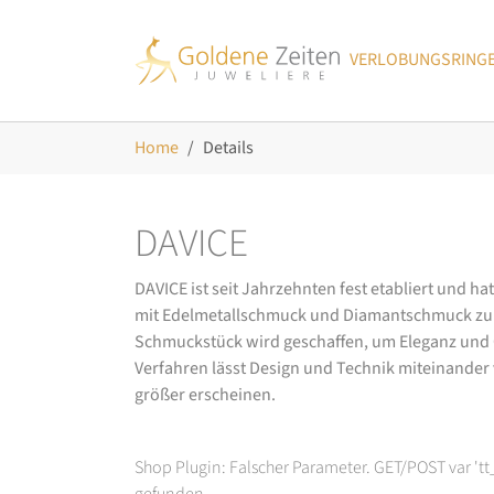
Skip to main navigation
Zum Hauptinhalt springen
Skip to page footer
VERLOBUNGSRING
Sie sind hier:
Home
Details
DAVICE
DAVICE ist seit Jahrzehnten fest etabliert und h
mit Edelmetallschmuck und Diamantschmuck zurüc
Schmuckstück wird geschaffen, um Eleganz und Ch
Verfahren lässt Design und Technik miteinander ve
größer erscheinen.
Shop Plugin: Falscher Parameter. GET/POST var 't
gefunden.