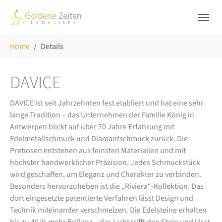
Skip to main navigation
Zum Hauptinhalt springen
Skip to page footer
Sie sind hier:
Home
Details
DAVICE
DAVICE ist seit Jahrzehnten fest etabliert und hat eine sehr
lange Tradition – das Unternehmen der Familie König in
Antwerpen blickt auf über 70 Jahre Erfahrung mit
Edelmetallschmuck und Diamantschmuck zurück. Die
Pretiosen entstehen aus feinsten Materialien und mit
höchster handwerklicher Präzision. Jedes Schmuckstück
wird geschaffen, um Eleganz und Charakter zu verbinden.
Besonders hervorzuheben ist die „Riviera“-Kollektion. Das
dort eingesetzte patentierte Verfahren lässt Design und
Technik miteinander verschmelzen. Die Edelsteine erhalten
bis zu 40 % mehr Brillanz – das Licht trifft den Stein und lässt