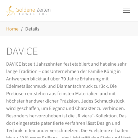
Skip to main navigation
Zum Hauptinhalt springen
Skip to page footer
Sie sind hier:
Home
Details
DAVICE
DAVICE ist seit Jahrzehnten fest etabliert und hat eine sehr
lange Tradition – das Unternehmen der Familie König in
Antwerpen blickt auf über 70 Jahre Erfahrung mit
Edelmetallschmuck und Diamantschmuck zurück. Die
Pretiosen entstehen aus feinsten Materialien und mit
höchster handwerklicher Präzision. Jedes Schmuckstück
wird geschaffen, um Eleganz und Charakter zu verbinden.
Besonders hervorzuheben ist die „Riviera“-Kollektion. Das
dort eingesetzte patentierte Verfahren lässt Design und
Technik miteinander verschmelzen. Die Edelsteine erhalten
bis zu 40 % mehr Brillanz – das Licht trifft den Stein und lässt