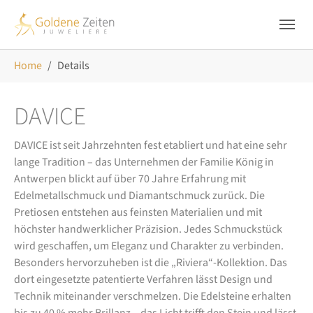
Skip to main navigation
Zum Hauptinhalt springen
Skip to page footer
Sie sind hier:
Home
Details
DAVICE
DAVICE ist seit Jahrzehnten fest etabliert und hat eine sehr
lange Tradition – das Unternehmen der Familie König in
Antwerpen blickt auf über 70 Jahre Erfahrung mit
Edelmetallschmuck und Diamantschmuck zurück. Die
Pretiosen entstehen aus feinsten Materialien und mit
höchster handwerklicher Präzision. Jedes Schmuckstück
wird geschaffen, um Eleganz und Charakter zu verbinden.
Besonders hervorzuheben ist die „Riviera“-Kollektion. Das
dort eingesetzte patentierte Verfahren lässt Design und
Technik miteinander verschmelzen. Die Edelsteine erhalten
bis zu 40 % mehr Brillanz – das Licht trifft den Stein und lässt