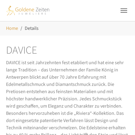
Skip to main navigation
Zum Hauptinhalt springen
Skip to page footer
Sie sind hier:
Home
Details
DAVICE
DAVICE ist seit Jahrzehnten fest etabliert und hat eine sehr
lange Tradition – das Unternehmen der Familie König in
Antwerpen blickt auf über 70 Jahre Erfahrung mit
Edelmetallschmuck und Diamantschmuck zurück. Die
Pretiosen entstehen aus feinsten Materialien und mit
höchster handwerklicher Präzision. Jedes Schmuckstück
wird geschaffen, um Eleganz und Charakter zu verbinden.
Besonders hervorzuheben ist die „Riviera“-Kollektion. Das
dort eingesetzte patentierte Verfahren lässt Design und
Technik miteinander verschmelzen. Die Edelsteine erhalten
bis zu 40 % mehr Brillanz – das Licht trifft den Stein und lässt