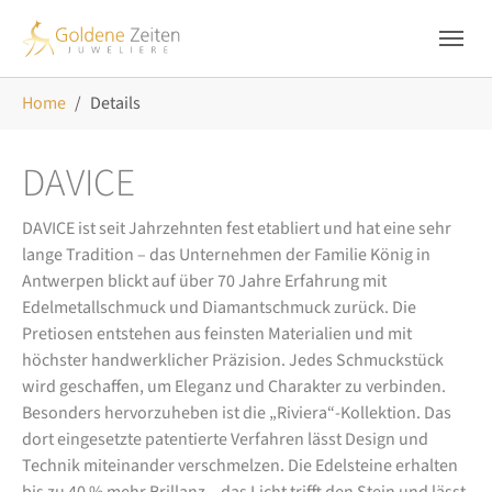
Skip to main navigation
Zum Hauptinhalt springen
Skip to page footer
Sie sind hier:
Home
Details
DAVICE
DAVICE ist seit Jahrzehnten fest etabliert und hat eine sehr
lange Tradition – das Unternehmen der Familie König in
Antwerpen blickt auf über 70 Jahre Erfahrung mit
Edelmetallschmuck und Diamantschmuck zurück. Die
Pretiosen entstehen aus feinsten Materialien und mit
höchster handwerklicher Präzision. Jedes Schmuckstück
wird geschaffen, um Eleganz und Charakter zu verbinden.
Besonders hervorzuheben ist die „Riviera“-Kollektion. Das
dort eingesetzte patentierte Verfahren lässt Design und
Technik miteinander verschmelzen. Die Edelsteine erhalten
bis zu 40 % mehr Brillanz – das Licht trifft den Stein und lässt