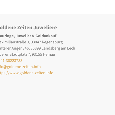
oldene Zeiten Juweliere
rauringe, Juwelier & Goldankauf
aximilianstraße 3, 93047 Regensburg
interer Anger 346, 86899 Landsberg am Lech
berer Stadtplatz 7, 93155 Hemau
941-38223788
nfo@goldene-zeiten.info
ttps://www.goldene-zeiten.info