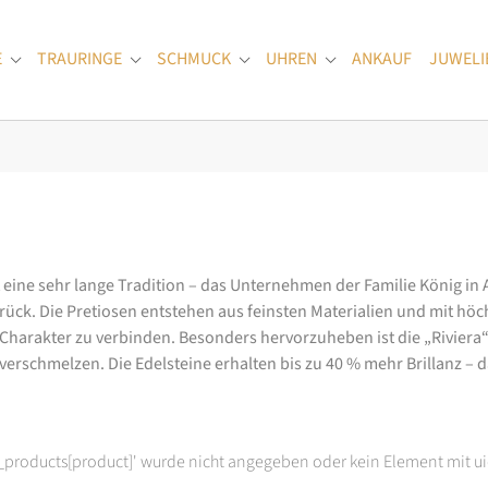
E
TRAURINGE
SCHMUCK
UHREN
ANKAUF
JUWELI
Submenu for "Verlobungsringe"
Submenu for "Trauringe"
Submenu for "Schmuck"
Submenu for "Uhren
at eine sehr lange Tradition – das Unternehmen der Familie König in
k. Die Pretiosen entstehen aus feinsten Materialien und mit höc
arakter zu verbinden. Besonders hervorzuheben ist die „Riviera“-K
rschmelzen. Die Edelsteine erhalten bis zu 40 % mehr Brillanz – das
t_products[product]' wurde nicht angegeben oder kein Element mit ui