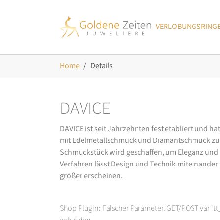
Skip to main navigation
Zum Hauptinhalt springen
Skip to page footer
VERLOBUNGSRING
Sie sind hier:
Home
Details
DAVICE
DAVICE ist seit Jahrzehnten fest etabliert und h
mit Edelmetallschmuck und Diamantschmuck zurüc
Schmuckstück wird geschaffen, um Eleganz und Ch
Verfahren lässt Design und Technik miteinander ve
größer erscheinen.
Shop Plugin: Falscher Parameter. GET/POST var 't
gefunden.