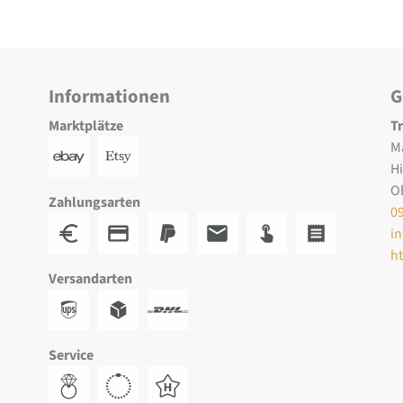
Informationen
G
Marktplätze
T
M
H
O
Zahlungsarten
0
i
h
Versandarten
Service