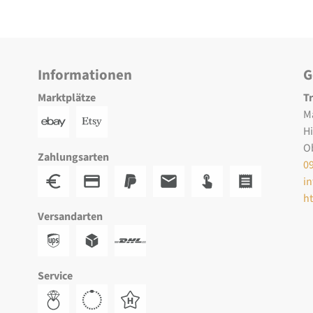
Informationen
G
Marktplätze
T
M
H
O
Zahlungsarten
0
i
h
Versandarten
Service