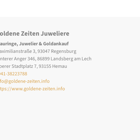
oldene Zeiten Juweliere
rauringe, Juwelier & Goldankauf
aximilianstraße 3, 93047 Regensburg
interer Anger 346, 86899 Landsberg am Lech
berer Stadtplatz 7, 93155 Hemau
941-38223788
nfo@goldene-zeiten.info
ttps://www.goldene-zeiten.info