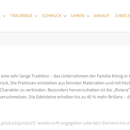
E
TRAURINGE
SCHMUCK
UHREN
ANKAUF
JUWELI
Submenu for "Verlobungsringe"
Submenu for "Trauringe"
Submenu for "Schmuck"
Submenu for "Uhren
at eine sehr lange Tradition – das Unternehmen der Familie König in
k. Die Pretiosen entstehen aus feinsten Materialien und mit höc
arakter zu verbinden. Besonders hervorzuheben ist die „Riviera“-K
rschmelzen. Die Edelsteine erhalten bis zu 40 % mehr Brillanz – das
t_products[product]' wurde nicht angegeben oder kein Element mit ui