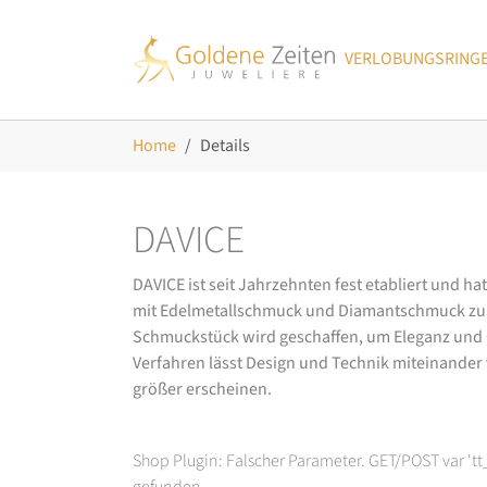
Skip to main navigation
Zum Hauptinhalt springen
Skip to page footer
VERLOBUNGSRING
Sie sind hier:
Home
Details
DAVICE
DAVICE ist seit Jahrzehnten fest etabliert und h
mit Edelmetallschmuck und Diamantschmuck zurüc
Schmuckstück wird geschaffen, um Eleganz und Ch
Verfahren lässt Design und Technik miteinander ve
größer erscheinen.
Shop Plugin: Falscher Parameter. GET/POST var 't
gefunden.