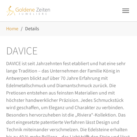
Skip to main navigation
Zum Hauptinhalt springen
Skip to page footer
Sie sind hier:
Home
Details
DAVICE
DAVICE ist seit Jahrzehnten fest etabliert und hat eine sehr
lange Tradition – das Unternehmen der Familie König in
Antwerpen blickt auf über 70 Jahre Erfahrung mit
Edelmetallschmuck und Diamantschmuck zurück. Die
Pretiosen entstehen aus feinsten Materialien und mit
höchster handwerklicher Präzision. Jedes Schmuckstück
wird geschaffen, um Eleganz und Charakter zu verbinden.
Besonders hervorzuheben ist die „Riviera“-Kollektion. Das
dort eingesetzte patentierte Verfahren lässt Design und
Technik miteinander verschmelzen. Die Edelsteine erhalten
bis zu 40 % mehr Brillanz – das Licht trifft den Stein und lässt