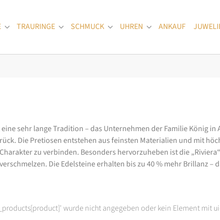
E
TRAURINGE
SCHMUCK
UHREN
ANKAUF
JUWELI
Submenu for "Verlobungsringe"
Submenu for "Trauringe"
Submenu for "Schmuck"
Submenu for "Uhren
at eine sehr lange Tradition – das Unternehmen der Familie König in
k. Die Pretiosen entstehen aus feinsten Materialien und mit höc
arakter zu verbinden. Besonders hervorzuheben ist die „Riviera“-K
rschmelzen. Die Edelsteine erhalten bis zu 40 % mehr Brillanz – das
t_products[product]' wurde nicht angegeben oder kein Element mit ui