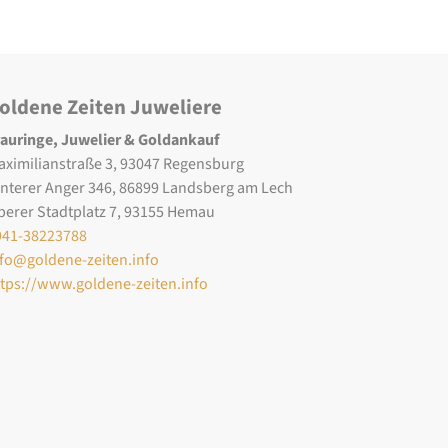
oldene Zeiten Juweliere
rauringe, Juwelier & Goldankauf
aximilianstraße 3, 93047 Regensburg
interer Anger 346, 86899 Landsberg am Lech
berer Stadtplatz 7, 93155 Hemau
941-38223788
nfo@goldene-zeiten.info
ttps://www.goldene-zeiten.info