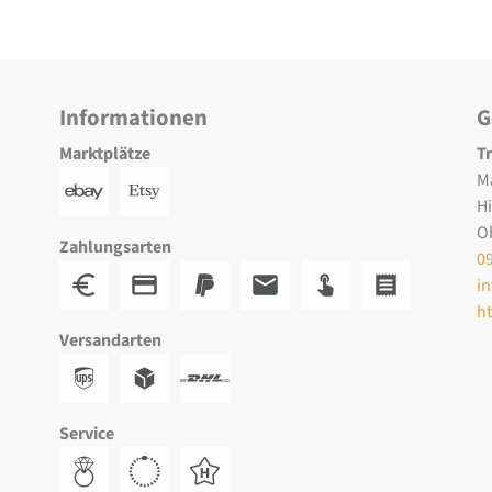
Informationen
G
Marktplätze
T
M
H
O
Zahlungsarten
0
i
h
Versandarten
Service