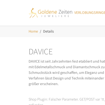
Skip to main navigation
Zum Hauptinhalt springen
Skip to page footer
VERLOBUNGSRING
Sie sind hier:
Home
Details
DAVICE
DAVICE ist seit Jahrzehnten fest etabliert und h
mit Edelmetallschmuck und Diamantschmuck zurüc
Schmuckstück wird geschaffen, um Eleganz und Ch
Verfahren lässt Design und Technik miteinander ve
größer erscheinen.
Shop Plugin: Falscher Parameter. GET/POST var 't
gefunden.