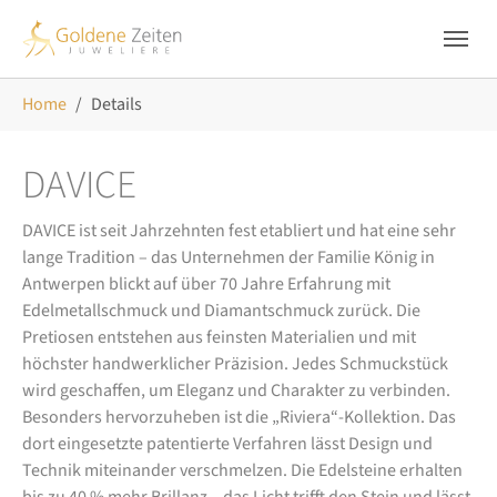
Skip to main navigation
Zum Hauptinhalt springen
Skip to page footer
Sie sind hier:
Home
Details
DAVICE
DAVICE ist seit Jahrzehnten fest etabliert und hat eine sehr
lange Tradition – das Unternehmen der Familie König in
Antwerpen blickt auf über 70 Jahre Erfahrung mit
Edelmetallschmuck und Diamantschmuck zurück. Die
Pretiosen entstehen aus feinsten Materialien und mit
höchster handwerklicher Präzision. Jedes Schmuckstück
wird geschaffen, um Eleganz und Charakter zu verbinden.
Besonders hervorzuheben ist die „Riviera“-Kollektion. Das
dort eingesetzte patentierte Verfahren lässt Design und
Technik miteinander verschmelzen. Die Edelsteine erhalten
bis zu 40 % mehr Brillanz – das Licht trifft den Stein und lässt