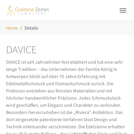
Skip to main navigation
Zum Hauptinhalt springen
Skip to page footer
Sie sind hier:
Home
Details
DAVICE
DAVICE ist seit Jahrzehnten fest etabliert und hat eine sehr
lange Tradition – das Unternehmen der Familie König in
Antwerpen blickt auf über 70 Jahre Erfahrung mit
Edelmetallschmuck und Diamantschmuck zurück. Die
Pretiosen entstehen aus feinsten Materialien und mit
höchster handwerklicher Präzision. Jedes Schmuckstück
wird geschaffen, um Eleganz und Charakter zu verbinden.
Besonders hervorzuheben ist die „Riviera“-Kollektion. Das
dort eingesetzte patentierte Verfahren lässt Design und
Technik miteinander verschmelzen. Die Edelsteine erhalten
bis zu 40 % mehr Brillanz – das Licht trifft den Stein und lässt