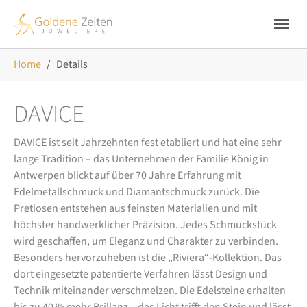
Skip to main navigation
Zum Hauptinhalt springen
Skip to page footer
Sie sind hier:
Home
Details
DAVICE
DAVICE ist seit Jahrzehnten fest etabliert und hat eine sehr
lange Tradition – das Unternehmen der Familie König in
Antwerpen blickt auf über 70 Jahre Erfahrung mit
Edelmetallschmuck und Diamantschmuck zurück. Die
Pretiosen entstehen aus feinsten Materialien und mit
höchster handwerklicher Präzision. Jedes Schmuckstück
wird geschaffen, um Eleganz und Charakter zu verbinden.
Besonders hervorzuheben ist die „Riviera“-Kollektion. Das
dort eingesetzte patentierte Verfahren lässt Design und
Technik miteinander verschmelzen. Die Edelsteine erhalten
bis zu 40 % mehr Brillanz – das Licht trifft den Stein und lässt