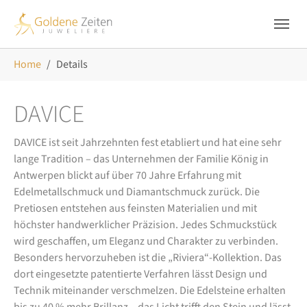
Skip to main navigation
Zum Hauptinhalt springen
Skip to page footer
Sie sind hier:
Home
Details
DAVICE
DAVICE ist seit Jahrzehnten fest etabliert und hat eine sehr
lange Tradition – das Unternehmen der Familie König in
Antwerpen blickt auf über 70 Jahre Erfahrung mit
Edelmetallschmuck und Diamantschmuck zurück. Die
Pretiosen entstehen aus feinsten Materialien und mit
höchster handwerklicher Präzision. Jedes Schmuckstück
wird geschaffen, um Eleganz und Charakter zu verbinden.
Besonders hervorzuheben ist die „Riviera“-Kollektion. Das
dort eingesetzte patentierte Verfahren lässt Design und
Technik miteinander verschmelzen. Die Edelsteine erhalten
bis zu 40 % mehr Brillanz – das Licht trifft den Stein und lässt