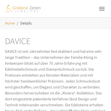
Skip to main navigation
Zum Hauptinhalt springen
Skip to page footer
Sie sind hier:
Home
Details
DAVICE
DAVICE ist seit Jahrzehnten fest etabliert und hat eine sehr
lange Tradition – das Unternehmen der Familie König in
Antwerpen blickt auf über 70 Jahre Erfahrung mit
Edelmetallschmuck und Diamantschmuck zurück. Die
Pretiosen entstehen aus feinsten Materialien und mit
höchster handwerklicher Präzision. Jedes Schmuckstück
wird geschaffen, um Eleganz und Charakter zu verbinden.
Besonders hervorzuheben ist die „Riviera“-Kollektion. Das
dort eingesetzte patentierte Verfahren lässt Design und
Technik miteinander verschmelzen. Die Edelsteine erhalten
bis zu 40 % mehr Brillanz – das Licht trifft den Stein und lässt