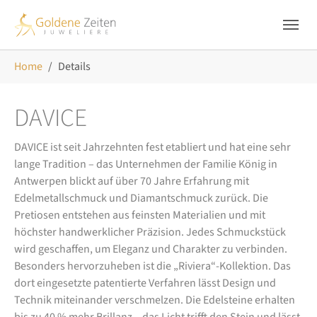
Skip to main navigation
Zum Hauptinhalt springen
Skip to page footer
Sie sind hier:
Home
Details
DAVICE
DAVICE ist seit Jahrzehnten fest etabliert und hat eine sehr
lange Tradition – das Unternehmen der Familie König in
Antwerpen blickt auf über 70 Jahre Erfahrung mit
Edelmetallschmuck und Diamantschmuck zurück. Die
Pretiosen entstehen aus feinsten Materialien und mit
höchster handwerklicher Präzision. Jedes Schmuckstück
wird geschaffen, um Eleganz und Charakter zu verbinden.
Besonders hervorzuheben ist die „Riviera“-Kollektion. Das
dort eingesetzte patentierte Verfahren lässt Design und
Technik miteinander verschmelzen. Die Edelsteine erhalten
bis zu 40 % mehr Brillanz – das Licht trifft den Stein und lässt