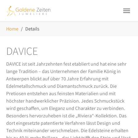
Skip to main navigation
Zum Hauptinhalt springen
Skip to page footer
Sie sind hier:
Home
Details
DAVICE
DAVICE ist seit Jahrzehnten fest etabliert und hat eine sehr
lange Tradition – das Unternehmen der Familie König in
Antwerpen blickt auf über 70 Jahre Erfahrung mit
Edelmetallschmuck und Diamantschmuck zurück. Die
Pretiosen entstehen aus feinsten Materialien und mit
höchster handwerklicher Präzision. Jedes Schmuckstück
wird geschaffen, um Eleganz und Charakter zu verbinden.
Besonders hervorzuheben ist die „Riviera“-Kollektion. Das
dort eingesetzte patentierte Verfahren lässt Design und
Technik miteinander verschmelzen. Die Edelsteine erhalten
bis zu 40 % mehr Brillanz – das Licht trifft den Stein und lässt