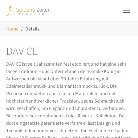
Skip to main navigation
Zum Hauptinhalt springen
Skip to page footer
Sie sind hier:
Home
Details
DAVICE
DAVICE ist seit Jahrzehnten fest etabliert und hat eine sehr
lange Tradition – das Unternehmen der Familie König in
Antwerpen blickt auf über 70 Jahre Erfahrung mit
Edelmetallschmuck und Diamantschmuck zurück. Die
Pretiosen entstehen aus feinsten Materialien und mit
höchster handwerklicher Präzision. Jedes Schmuckstück
wird geschaffen, um Eleganz und Charakter zu verbinden.
Besonders hervorzuheben ist die „Riviera“-Kollektion. Das
dort eingesetzte patentierte Verfahren lässt Design und
Technik miteinander verschmelzen. Die Edelsteine erhalten
bis zu 40 % mehr Brillanz – das Licht trifft den Stein und lässt