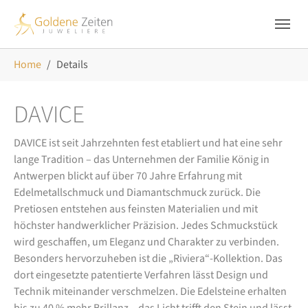
Skip to main navigation
Zum Hauptinhalt springen
Skip to page footer
Sie sind hier:
Home
Details
DAVICE
DAVICE ist seit Jahrzehnten fest etabliert und hat eine sehr
lange Tradition – das Unternehmen der Familie König in
Antwerpen blickt auf über 70 Jahre Erfahrung mit
Edelmetallschmuck und Diamantschmuck zurück. Die
Pretiosen entstehen aus feinsten Materialien und mit
höchster handwerklicher Präzision. Jedes Schmuckstück
wird geschaffen, um Eleganz und Charakter zu verbinden.
Besonders hervorzuheben ist die „Riviera“-Kollektion. Das
dort eingesetzte patentierte Verfahren lässt Design und
Technik miteinander verschmelzen. Die Edelsteine erhalten
bis zu 40 % mehr Brillanz – das Licht trifft den Stein und lässt