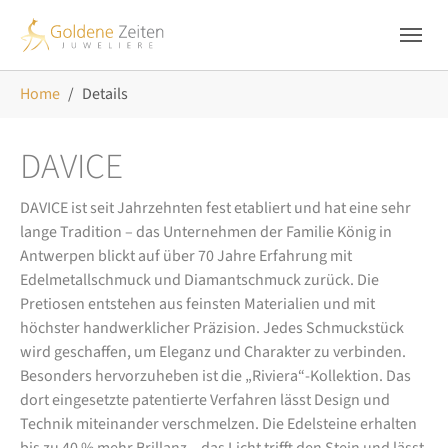
Skip to main navigation
Zum Hauptinhalt springen
Skip to page footer
Sie sind hier:
Home
Details
DAVICE
DAVICE ist seit Jahrzehnten fest etabliert und hat eine sehr
lange Tradition – das Unternehmen der Familie König in
Antwerpen blickt auf über 70 Jahre Erfahrung mit
Edelmetallschmuck und Diamantschmuck zurück. Die
Pretiosen entstehen aus feinsten Materialien und mit
höchster handwerklicher Präzision. Jedes Schmuckstück
wird geschaffen, um Eleganz und Charakter zu verbinden.
Besonders hervorzuheben ist die „Riviera“-Kollektion. Das
dort eingesetzte patentierte Verfahren lässt Design und
Technik miteinander verschmelzen. Die Edelsteine erhalten
bis zu 40 % mehr Brillanz – das Licht trifft den Stein und lässt