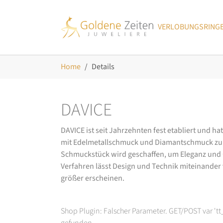
Skip to main navigation
Zum Hauptinhalt springen
Skip to page footer
VERLOBUNGSRING
Sie sind hier:
Home
Details
DAVICE
DAVICE ist seit Jahrzehnten fest etabliert und h
mit Edelmetallschmuck und Diamantschmuck zurüc
Schmuckstück wird geschaffen, um Eleganz und Ch
Verfahren lässt Design und Technik miteinander ve
größer erscheinen.
Shop Plugin: Falscher Parameter. GET/POST var 't
gefunden.