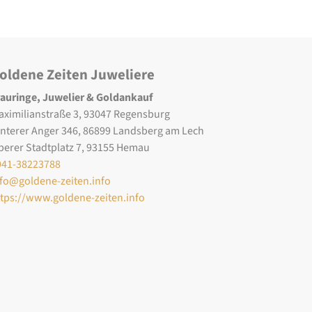
oldene Zeiten Juweliere
rauringe, Juwelier & Goldankauf
aximilianstraße 3, 93047 Regensburg
interer Anger 346, 86899 Landsberg am Lech
berer Stadtplatz 7, 93155 Hemau
941-38223788
nfo@goldene-zeiten.info
ttps://www.goldene-zeiten.info