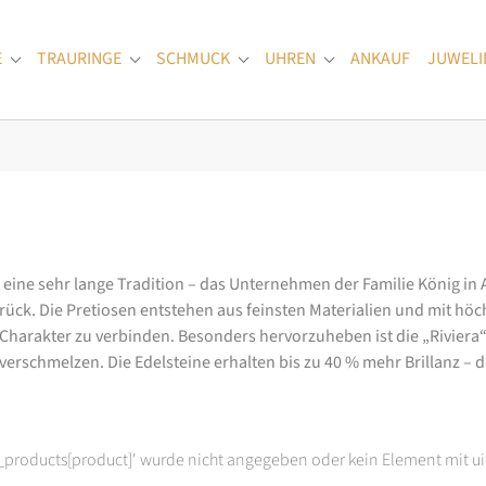
E
TRAURINGE
SCHMUCK
UHREN
ANKAUF
JUWELI
Submenu for "Verlobungsringe"
Submenu for "Trauringe"
Submenu for "Schmuck"
Submenu for "Uhren
at eine sehr lange Tradition – das Unternehmen der Familie König in
k. Die Pretiosen entstehen aus feinsten Materialien und mit höc
arakter zu verbinden. Besonders hervorzuheben ist die „Riviera“-K
rschmelzen. Die Edelsteine erhalten bis zu 40 % mehr Brillanz – das
t_products[product]' wurde nicht angegeben oder kein Element mit ui