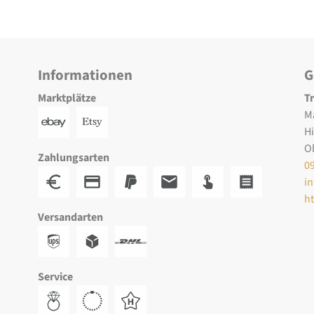
Informationen
G
Marktplätze
T
M
H
O
Zahlungsarten
0
i
h
Versandarten
Service