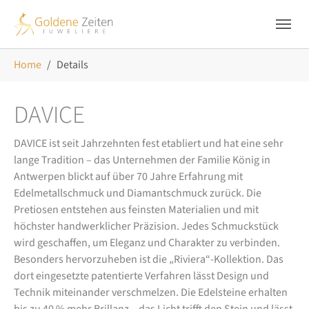
Skip to main navigation
Zum Hauptinhalt springen
Skip to page footer
Sie sind hier:
Home
Details
DAVICE
DAVICE ist seit Jahrzehnten fest etabliert und hat eine sehr
lange Tradition – das Unternehmen der Familie König in
Antwerpen blickt auf über 70 Jahre Erfahrung mit
Edelmetallschmuck und Diamantschmuck zurück. Die
Pretiosen entstehen aus feinsten Materialien und mit
höchster handwerklicher Präzision. Jedes Schmuckstück
wird geschaffen, um Eleganz und Charakter zu verbinden.
Besonders hervorzuheben ist die „Riviera“-Kollektion. Das
dort eingesetzte patentierte Verfahren lässt Design und
Technik miteinander verschmelzen. Die Edelsteine erhalten
bis zu 40 % mehr Brillanz – das Licht trifft den Stein und lässt