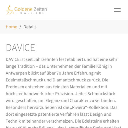
Skip to main navigation
Zum Hauptinhalt springen
Skip to page footer
Sie sind hier:
Home
Details
DAVICE
DAVICE ist seit Jahrzehnten fest etabliert und hat eine sehr
lange Tradition – das Unternehmen der Familie König in
Antwerpen blickt auf über 70 Jahre Erfahrung mit
Edelmetallschmuck und Diamantschmuck zurück. Die
Pretiosen entstehen aus feinsten Materialien und mit
höchster handwerklicher Präzision. Jedes Schmuckstück
wird geschaffen, um Eleganz und Charakter zu verbinden.
Besonders hervorzuheben ist die „Riviera“-Kollektion. Das
dort eingesetzte patentierte Verfahren lässt Design und
Technik miteinander verschmelzen. Die Edelsteine erhalten
bis zu 40 % mehr Brillanz – das Licht trifft den Stein und lässt