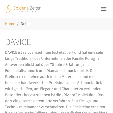
Skip to main navigation
Zum Hauptinhalt springen
Skip to page footer
Sie sind hier:
Home
Details
DAVICE
DAVICE ist seit Jahrzehnten fest etabliert und hat eine sehr
lange Tradition – das Unternehmen der Familie König in
Antwerpen blickt auf über 70 Jahre Erfahrung mit
Edelmetallschmuck und Diamantschmuck zurück. Die
Pretiosen entstehen aus feinsten Materialien und mit
höchster handwerklicher Präzision. Jedes Schmuckstück
wird geschaffen, um Eleganz und Charakter zu verbinden.
Besonders hervorzuheben ist die „Riviera“-Kollektion. Das
dort eingesetzte patentierte Verfahren lässt Design und
Technik miteinander verschmelzen. Die Edelsteine erhalten
bis zu 40 % mehr Brillanz – das Licht trifft den Stein und lässt