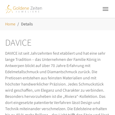
Skip to main navigation
Zum Hauptinhalt springen
Skip to page footer
Sie sind hier:
Home
Details
DAVICE
DAVICE ist seit Jahrzehnten fest etabliert und hat eine sehr
lange Tradition – das Unternehmen der Familie König in
Antwerpen blickt auf über 70 Jahre Erfahrung mit
Edelmetallschmuck und Diamantschmuck zurück. Die
Pretiosen entstehen aus feinsten Materialien und mit
höchster handwerklicher Präzision. Jedes Schmuckstück
wird geschaffen, um Eleganz und Charakter zu verbinden.
Besonders hervorzuheben ist die „Riviera“-Kollektion. Das
dort eingesetzte patentierte Verfahren lässt Design und
Technik miteinander verschmelzen. Die Edelsteine erhalten
bis zu 40 % mehr Brillanz – das Licht trifft den Stein und lässt