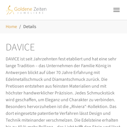
Skip to main navigation
Zum Hauptinhalt springen
Skip to page footer
Sie sind hier:
Home
Details
DAVICE
DAVICE ist seit Jahrzehnten fest etabliert und hat eine sehr
lange Tradition – das Unternehmen der Familie König in
Antwerpen blickt auf über 70 Jahre Erfahrung mit
Edelmetallschmuck und Diamantschmuck zurück. Die
Pretiosen entstehen aus feinsten Materialien und mit
höchster handwerklicher Präzision. Jedes Schmuckstück
wird geschaffen, um Eleganz und Charakter zu verbinden.
Besonders hervorzuheben ist die „Riviera“-Kollektion. Das
dort eingesetzte patentierte Verfahren lässt Design und
Technik miteinander verschmelzen. Die Edelsteine erhalten
bis zu 40 % mehr Brillanz – das Licht trifft den Stein und lässt