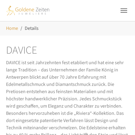
Skip to main navigation
Zum Hauptinhalt springen
Skip to page footer
Sie sind hier:
Home
Details
DAVICE
DAVICE ist seit Jahrzehnten fest etabliert und hat eine sehr
lange Tradition – das Unternehmen der Familie König in
Antwerpen blickt auf über 70 Jahre Erfahrung mit
Edelmetallschmuck und Diamantschmuck zurück. Die
Pretiosen entstehen aus feinsten Materialien und mit
höchster handwerklicher Präzision. Jedes Schmuckstück
wird geschaffen, um Eleganz und Charakter zu verbinden.
Besonders hervorzuheben ist die „Riviera“-Kollektion. Das
dort eingesetzte patentierte Verfahren lässt Design und
Technik miteinander verschmelzen. Die Edelsteine erhalten
bis zu 40 % mehr Brillanz – das Licht trifft den Stein und lässt