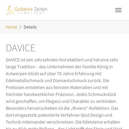
Skip to main navigation
Zum Hauptinhalt springen
Skip to page footer
Sie sind hier:
Home
Details
DAVICE
DAVICE ist seit Jahrzehnten fest etabliert und hat eine sehr
lange Tradition – das Unternehmen der Familie König in
Antwerpen blickt auf über 70 Jahre Erfahrung mit
Edelmetallschmuck und Diamantschmuck zurück. Die
Pretiosen entstehen aus feinsten Materialien und mit
höchster handwerklicher Präzision. Jedes Schmuckstück
wird geschaffen, um Eleganz und Charakter zu verbinden.
Besonders hervorzuheben ist die „Riviera“-Kollektion. Das
dort eingesetzte patentierte Verfahren lässt Design und
Technik miteinander verschmelzen. Die Edelsteine erhalten
bis zu 40 % mehr Brillanz – das Licht trifft den Stein und lässt