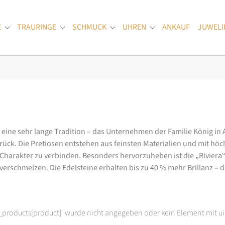
E
TRAURINGE
SCHMUCK
UHREN
ANKAUF
JUWELI
Submenu for "Verlobungsringe"
Submenu for "Trauringe"
Submenu for "Schmuck"
Submenu for "Uhren
at eine sehr lange Tradition – das Unternehmen der Familie König in
k. Die Pretiosen entstehen aus feinsten Materialien und mit höc
arakter zu verbinden. Besonders hervorzuheben ist die „Riviera“-K
rschmelzen. Die Edelsteine erhalten bis zu 40 % mehr Brillanz – das
t_products[product]' wurde nicht angegeben oder kein Element mit ui