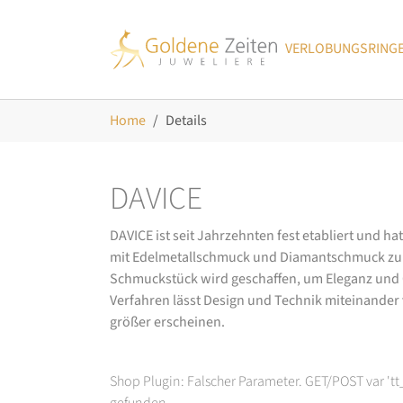
Skip to main navigation
Zum Hauptinhalt springen
Skip to page footer
VERLOBUNGSRING
Sie sind hier:
Home
Details
DAVICE
DAVICE ist seit Jahrzehnten fest etabliert und h
mit Edelmetallschmuck und Diamantschmuck zurüc
Schmuckstück wird geschaffen, um Eleganz und Ch
Verfahren lässt Design und Technik miteinander ve
größer erscheinen.
Shop Plugin: Falscher Parameter. GET/POST var 't
gefunden.