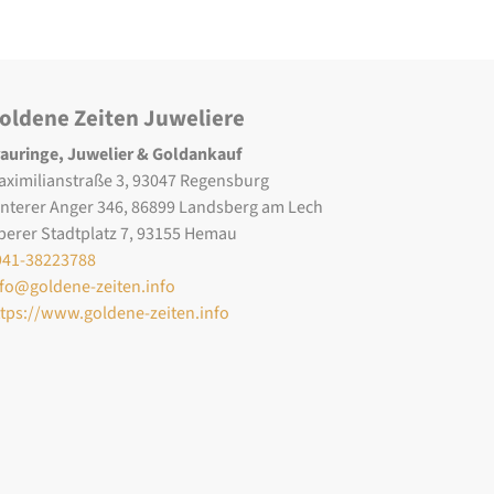
oldene Zeiten Juweliere
rauringe, Juwelier & Goldankauf
aximilianstraße 3, 93047 Regensburg
interer Anger 346, 86899 Landsberg am Lech
berer Stadtplatz 7, 93155 Hemau
941-38223788
nfo@goldene-zeiten.info
ttps://www.goldene-zeiten.info