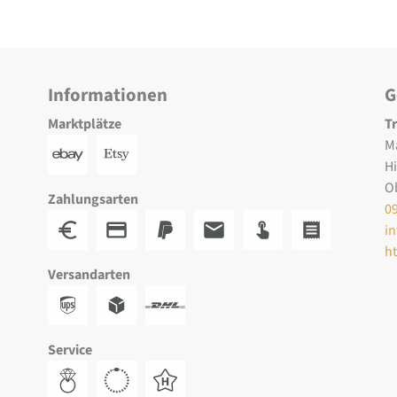
Informationen
G
Marktplätze
T
M
H
O
Zahlungsarten
0
i
h
Versandarten
Service