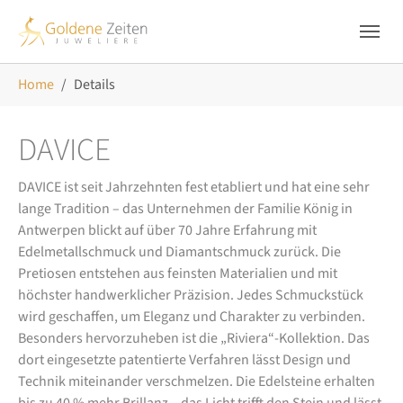
Skip to main navigation
Zum Hauptinhalt springen
Skip to page footer
Sie sind hier:
Home
Details
DAVICE
DAVICE ist seit Jahrzehnten fest etabliert und hat eine sehr
lange Tradition – das Unternehmen der Familie König in
Antwerpen blickt auf über 70 Jahre Erfahrung mit
Edelmetallschmuck und Diamantschmuck zurück. Die
Pretiosen entstehen aus feinsten Materialien und mit
höchster handwerklicher Präzision. Jedes Schmuckstück
wird geschaffen, um Eleganz und Charakter zu verbinden.
Besonders hervorzuheben ist die „Riviera“-Kollektion. Das
dort eingesetzte patentierte Verfahren lässt Design und
Technik miteinander verschmelzen. Die Edelsteine erhalten
bis zu 40 % mehr Brillanz – das Licht trifft den Stein und lässt