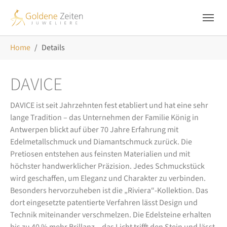
Skip to main navigation
Zum Hauptinhalt springen
Skip to page footer
Sie sind hier:
Home
Details
DAVICE
DAVICE ist seit Jahrzehnten fest etabliert und hat eine sehr
lange Tradition – das Unternehmen der Familie König in
Antwerpen blickt auf über 70 Jahre Erfahrung mit
Edelmetallschmuck und Diamantschmuck zurück. Die
Pretiosen entstehen aus feinsten Materialien und mit
höchster handwerklicher Präzision. Jedes Schmuckstück
wird geschaffen, um Eleganz und Charakter zu verbinden.
Besonders hervorzuheben ist die „Riviera“-Kollektion. Das
dort eingesetzte patentierte Verfahren lässt Design und
Technik miteinander verschmelzen. Die Edelsteine erhalten
bis zu 40 % mehr Brillanz – das Licht trifft den Stein und lässt