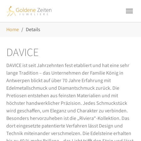
Skip to main navigation
Zum Hauptinhalt springen
Skip to page footer
Sie sind hier:
Home
Details
DAVICE
DAVICE ist seit Jahrzehnten fest etabliert und hat eine sehr
lange Tradition – das Unternehmen der Familie König in
Antwerpen blickt auf über 70 Jahre Erfahrung mit
Edelmetallschmuck und Diamantschmuck zurück. Die
Pretiosen entstehen aus feinsten Materialien und mit
höchster handwerklicher Präzision. Jedes Schmuckstück
wird geschaffen, um Eleganz und Charakter zu verbinden.
Besonders hervorzuheben ist die „Riviera“-Kollektion. Das
dort eingesetzte patentierte Verfahren lässt Design und
Technik miteinander verschmelzen. Die Edelsteine erhalten
bis zu 40 % mehr Brillanz – das Licht trifft den Stein und lässt