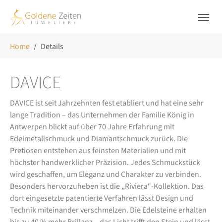
Skip to main navigation
Zum Hauptinhalt springen
Skip to page footer
Sie sind hier:
Home
Details
DAVICE
DAVICE ist seit Jahrzehnten fest etabliert und hat eine sehr
lange Tradition – das Unternehmen der Familie König in
Antwerpen blickt auf über 70 Jahre Erfahrung mit
Edelmetallschmuck und Diamantschmuck zurück. Die
Pretiosen entstehen aus feinsten Materialien und mit
höchster handwerklicher Präzision. Jedes Schmuckstück
wird geschaffen, um Eleganz und Charakter zu verbinden.
Besonders hervorzuheben ist die „Riviera“-Kollektion. Das
dort eingesetzte patentierte Verfahren lässt Design und
Technik miteinander verschmelzen. Die Edelsteine erhalten
bis zu 40 % mehr Brillanz – das Licht trifft den Stein und lässt