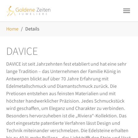
Skip to main navigation
Zum Hauptinhalt springen
Skip to page footer
Sie sind hier:
Home
Details
DAVICE
DAVICE ist seit Jahrzehnten fest etabliert und hat eine sehr
lange Tradition – das Unternehmen der Familie König in
Antwerpen blickt auf über 70 Jahre Erfahrung mit
Edelmetallschmuck und Diamantschmuck zurück. Die
Pretiosen entstehen aus feinsten Materialien und mit
höchster handwerklicher Präzision. Jedes Schmuckstück
wird geschaffen, um Eleganz und Charakter zu verbinden.
Besonders hervorzuheben ist die „Riviera“-Kollektion. Das
dort eingesetzte patentierte Verfahren lässt Design und
Technik miteinander verschmelzen. Die Edelsteine erhalten
bis zu 40 % mehr Brillanz – das Licht trifft den Stein und lässt